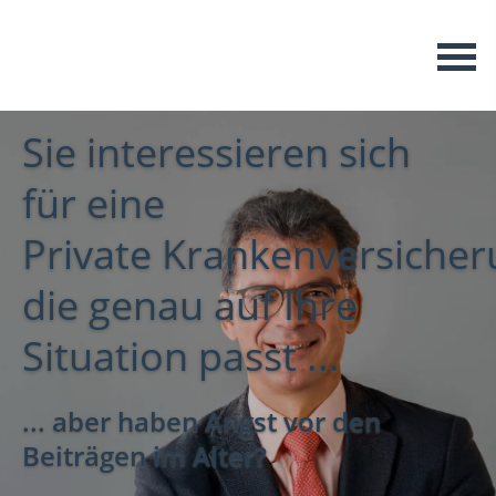
Sie interessieren sich
für eine
Private
Krankenversicher
die genau auf Ihre
Situation passt ...
... aber haben Angst vor den
Beiträgen im Alter?