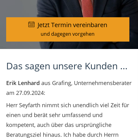
Jetzt Termin vereinbaren
Jetzt Termin vereinbaren
Jetzt Termin vereinbaren
und dagegen vorgehen
und dagegen vorgehen
und dagegen vorgehen
Das sagen unsere Kunden ...
Erik Lenhard
aus Grafing
, Unternehmensberater
am 27.09.2024:
Herr Seyfarth nimmt sich unendlich viel Zeit für
einen und berät sehr umfassend und
kompetent, auch über das ursprüngliche
Beratungsziel hinaus. Ich habe durch Herrn