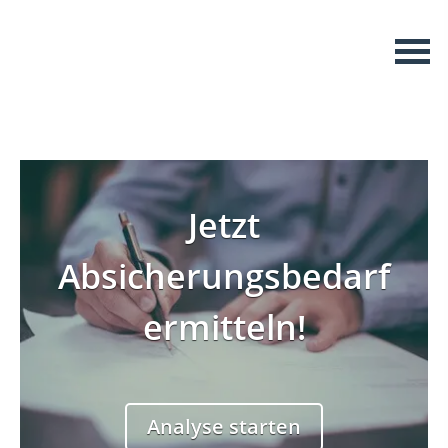
Jetzt
Sind Sie Single oder in
Absicherungsbedarf
einer Beziehung?
ermitteln!
Single
Beziehung
Analyse starten